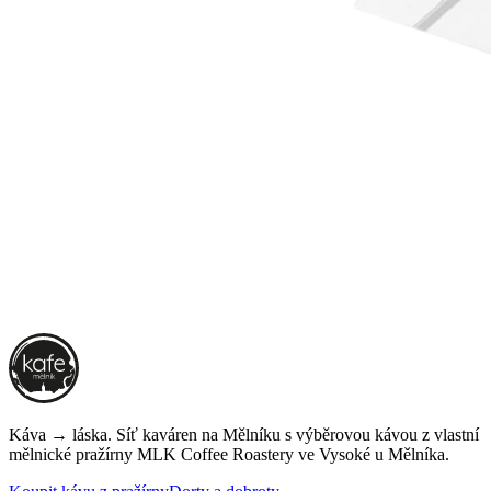
Káva → láska. Síť kaváren na Mělníku s výběrovou kávou z vlastní
mělnické pražírny
MLK Coffee Roastery
ve Vysoké u Mělníka.