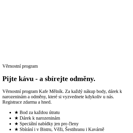
→
Věrnostní program
Pijte kávu -
a sbírejte odměny.
Věrnostní program Kafe Mělník. Za každý nákup body, dárek k
narozeninám a odměny, které si vyzvednete kdykoliv u nás.
Registrace zdarma a hned.
★ Bod za každou útratu
★ Dárek k narozeninám
★ Speciální nabídky jen pro členy
★ Sbírání i v Bistru, Věži, Šestihranu i Kavárně