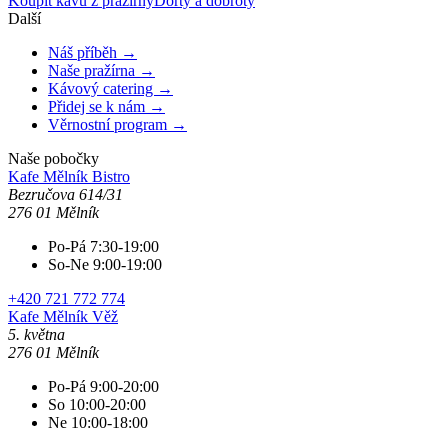
Koupit kávu z pražírny
Dorty a dobroty
Další
Náš příběh →
Naše pražírna →
Kávový catering →
Přidej se k nám →
Věrnostní program →
Naše pobočky
Kafe Mělník
Bistro
Bezručova 614/31
276 01 Mělník
Po-Pá 7:30-19:00
So-Ne 9:00-19:00
+420 721 772 774
Kafe Mělník
Věž
5. května
276 01 Mělník
Po-Pá 9:00-20:00
So 10:00-20:00
Ne 10:00-18:00