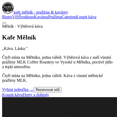
kafe mělník - pražírna & kavárny
Bistro
Věž
Šestihran
Kavárna
Pražírna
Catering
Koupit kávu
Mělník · Výběrová káva
Kafe
Mělník
„Káva. Láska."
Čtyři místa na Mělníku, jedna vášeň. Výběrová káva z naší vlastní
pražírny
MLK Coffee Roastery
ve Vysoké u Mělníka, poctivé jídlo
a teplá atmosféra.
Čtyři místa na Mělníku, jedna vášeň. Káva z vlastní mělnické
pražírny MLK.
Vybrat pobočku
→
Rezervovat stůl
Koupit kávu
Dorty a dobroty