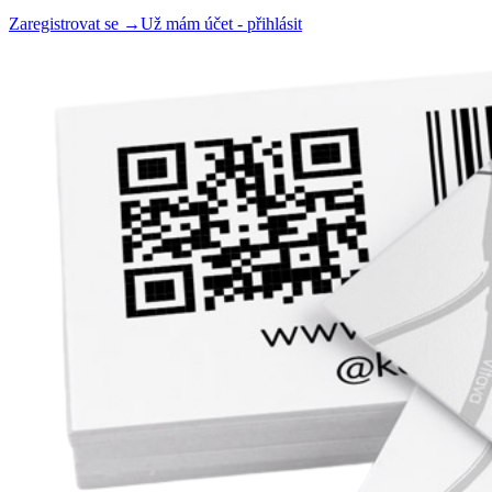
Zaregistrovat se →
Už mám účet - přihlásit