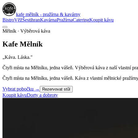
kafe mělník - pražírna & kavárny
Bistro
Věž
Šestihran
Kavárna
Pražírna
Catering
Koupit kávu
Mělník · Výběrová káva
Kafe
Mělník
„Káva. Láska."
Čtyři místa na Mělníku, jedna vášeň. Výběrová káva z naší vlastní pr
Čtyři místa na Mělníku, jedna vášeň. Káva z vlastní mělnické praží
Vybrat pobočku
→
Rezervovat stůl
Koupit kávu
Dorty a dobroty