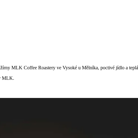
ažírny
MLK Coffee Roastery
ve Vysoké u Mělníka, poctivé jídlo a teplá
rny MLK.