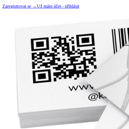
Zaregistrovat se →
Už mám účet - přihlásit