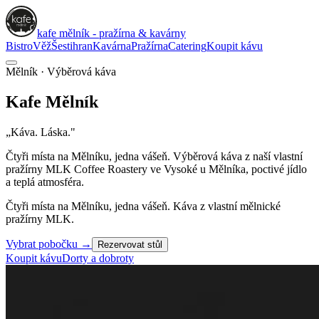
kafe mělník - pražírna & kavárny
Bistro
Věž
Šestihran
Kavárna
Pražírna
Catering
Koupit kávu
Mělník · Výběrová káva
Kafe
Mělník
„Káva. Láska."
Čtyři místa na Mělníku, jedna vášeň. Výběrová káva z naší vlastní
pražírny
MLK Coffee Roastery
ve Vysoké u Mělníka, poctivé jídlo
a teplá atmosféra.
Čtyři místa na Mělníku, jedna vášeň. Káva z vlastní mělnické
pražírny MLK.
Vybrat pobočku
→
Rezervovat stůl
Koupit kávu
Dorty a dobroty