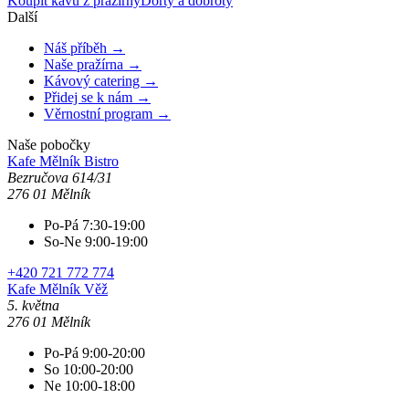
Koupit kávu z pražírny
Dorty a dobroty
Další
Náš příběh →
Naše pražírna →
Kávový catering →
Přidej se k nám →
Věrnostní program →
Naše pobočky
Kafe Mělník
Bistro
Bezručova 614/31
276 01 Mělník
Po-Pá 7:30-19:00
So-Ne 9:00-19:00
+420 721 772 774
Kafe Mělník
Věž
5. května
276 01 Mělník
Po-Pá 9:00-20:00
So 10:00-20:00
Ne 10:00-18:00