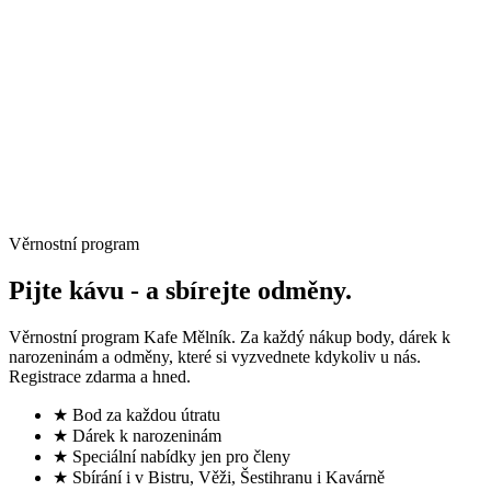
→
Věrnostní program
Pijte kávu -
a sbírejte odměny.
Věrnostní program Kafe Mělník. Za každý nákup body, dárek k
narozeninám a odměny, které si vyzvednete kdykoliv u nás.
Registrace zdarma a hned.
★ Bod za každou útratu
★ Dárek k narozeninám
★ Speciální nabídky jen pro členy
★ Sbírání i v Bistru, Věži, Šestihranu i Kavárně