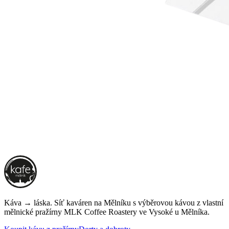
Káva → láska. Síť kaváren na Mělníku s výběrovou kávou z vlastní
mělnické pražírny
MLK Coffee Roastery
ve Vysoké u Mělníka.