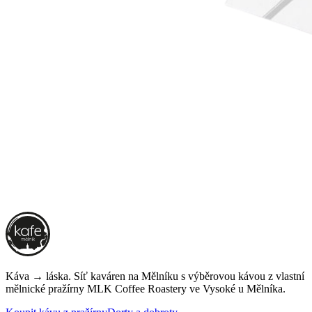
Káva → láska. Síť kaváren na Mělníku s výběrovou kávou z vlastní
mělnické pražírny
MLK Coffee Roastery
ve Vysoké u Mělníka.