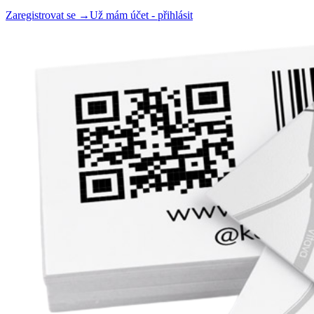
Zaregistrovat se →
Už mám účet - přihlásit