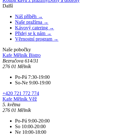
Koupit kávu z pražírny
Dorty a dobroty
Další
Náš příběh →
Naše pražírna →
Kávový catering →
Přidej se k nám →
Věrnostní program →
Naše pobočky
Kafe Mělník
Bistro
Bezručova 614/31
276 01 Mělník
Po-Pá 7:30-19:00
So-Ne 9:00-19:00
+420 721 772 774
Kafe Mělník
Věž
5. května
276 01 Mělník
Po-Pá 9:00-20:00
So 10:00-20:00
Ne 10:00-18:00