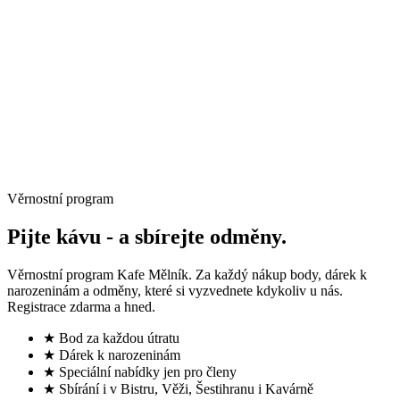
→
Věrnostní program
Pijte kávu -
a sbírejte odměny.
Věrnostní program Kafe Mělník. Za každý nákup body, dárek k
narozeninám a odměny, které si vyzvednete kdykoliv u nás.
Registrace zdarma a hned.
★ Bod za každou útratu
★ Dárek k narozeninám
★ Speciální nabídky jen pro členy
★ Sbírání i v Bistru, Věži, Šestihranu i Kavárně