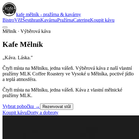
kafe mělník - pražírna & kavárny
Bistro
Věž
Šestihran
Kavárna
Pražírna
Catering
Koupit kávu
Mělník · Výběrová káva
Kafe
Mělník
„Káva. Láska."
Čtyři místa na Mělníku, jedna vášeň. Výběrová káva z naší vlastní
pražírny
MLK Coffee Roastery
ve Vysoké u Mělníka, poctivé jídlo
a teplá atmosféra.
Čtyři místa na Mělníku, jedna vášeň. Káva z vlastní mělnické
pražírny MLK.
Vybrat pobočku
→
Rezervovat stůl
Koupit kávu
Dorty a dobroty