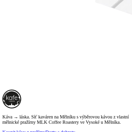
Káva → láska. Síť kaváren na Mělníku s výběrovou kávou z vlastní
mělnické pražírny
MLK Coffee Roastery
ve Vysoké u Mělníka.