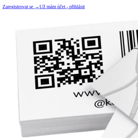
Zaregistrovat se →
Už mám účet - přihlásit