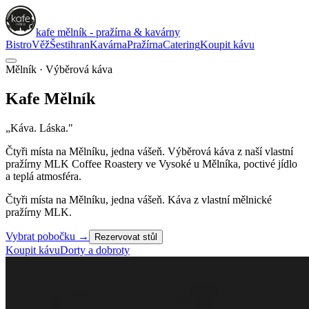
kafe mělník - pražírna & kavárny
Bistro
Věž
Šestihran
Kavárna
Pražírna
Catering
Koupit kávu
Mělník · Výběrová káva
Kafe
Mělník
„Káva. Láska."
Čtyři místa na Mělníku, jedna vášeň. Výběrová káva z naší vlastní
pražírny
MLK Coffee Roastery
ve Vysoké u Mělníka, poctivé jídlo
a teplá atmosféra.
Čtyři místa na Mělníku, jedna vášeň. Káva z vlastní mělnické
pražírny MLK.
Vybrat pobočku
→
Rezervovat stůl
Koupit kávu
Dorty a dobroty