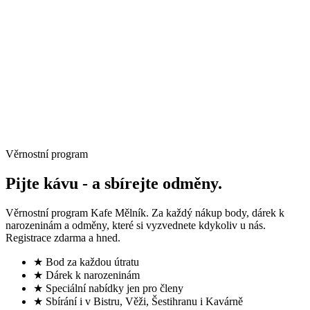
→
Věrnostní program
Pijte kávu -
a sbírejte odměny.
Věrnostní program Kafe Mělník. Za každý nákup body, dárek k
narozeninám a odměny, které si vyzvednete kdykoliv u nás.
Registrace zdarma a hned.
★ Bod za každou útratu
★ Dárek k narozeninám
★ Speciální nabídky jen pro členy
★ Sbírání i v Bistru, Věži, Šestihranu i Kavárně