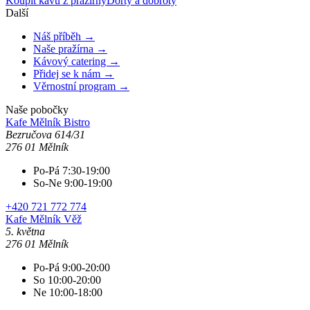
Koupit kávu z pražírny
Dorty a dobroty
Další
Náš příběh →
Naše pražírna →
Kávový catering →
Přidej se k nám →
Věrnostní program →
Naše pobočky
Kafe Mělník
Bistro
Bezručova 614/31
276 01 Mělník
Po-Pá 7:30-19:00
So-Ne 9:00-19:00
+420 721 772 774
Kafe Mělník
Věž
5. května
276 01 Mělník
Po-Pá 9:00-20:00
So 10:00-20:00
Ne 10:00-18:00