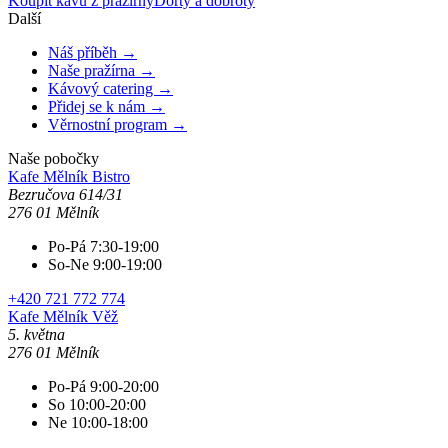
Koupit kávu z pražírny
Dorty a dobroty
Další
Náš příběh →
Naše pražírna →
Kávový catering →
Přidej se k nám →
Věrnostní program →
Naše pobočky
Kafe Mělník
Bistro
Bezručova 614/31
276 01 Mělník
Po-Pá 7:30-19:00
So-Ne 9:00-19:00
+420 721 772 774
Kafe Mělník
Věž
5. května
276 01 Mělník
Po-Pá 9:00-20:00
So 10:00-20:00
Ne 10:00-18:00