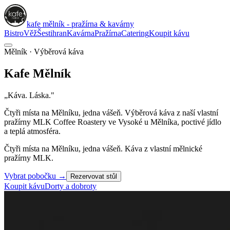
kafe mělník - pražírna & kavárny
Bistro
Věž
Šestihran
Kavárna
Pražírna
Catering
Koupit kávu
Mělník · Výběrová káva
Kafe
Mělník
„Káva. Láska."
Čtyři místa na Mělníku, jedna vášeň. Výběrová káva z naší vlastní
pražírny
MLK Coffee Roastery
ve Vysoké u Mělníka, poctivé jídlo
a teplá atmosféra.
Čtyři místa na Mělníku, jedna vášeň. Káva z vlastní mělnické
pražírny MLK.
Vybrat pobočku
→
Rezervovat stůl
Koupit kávu
Dorty a dobroty