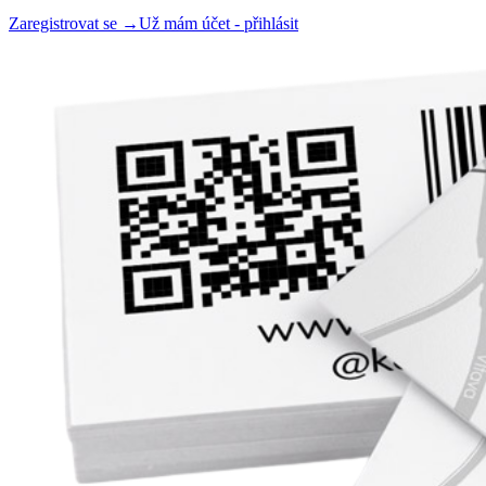
Zaregistrovat se →
Už mám účet - přihlásit