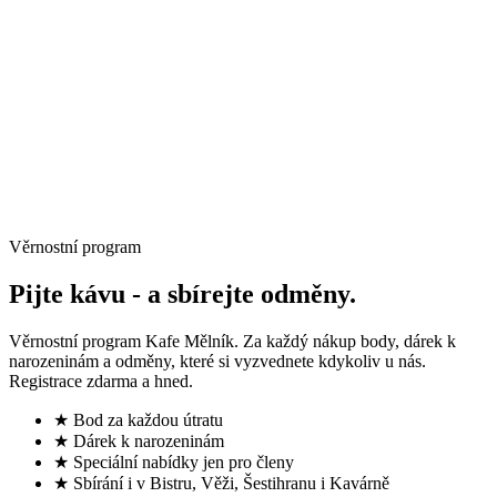
→
Věrnostní program
Pijte kávu -
a sbírejte odměny.
Věrnostní program Kafe Mělník. Za každý nákup body, dárek k
narozeninám a odměny, které si vyzvednete kdykoliv u nás.
Registrace zdarma a hned.
★ Bod za každou útratu
★ Dárek k narozeninám
★ Speciální nabídky jen pro členy
★ Sbírání i v Bistru, Věži, Šestihranu i Kavárně