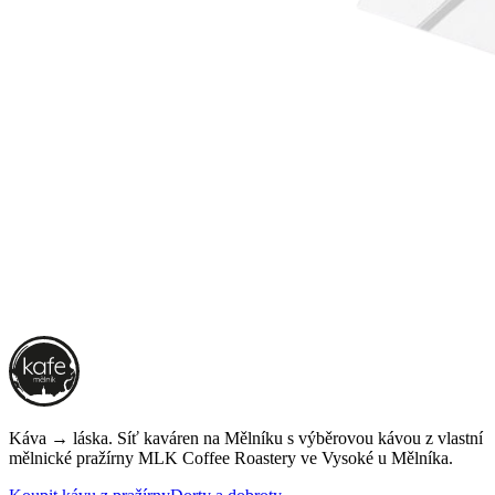
Káva → láska. Síť kaváren na Mělníku s výběrovou kávou z vlastní
mělnické pražírny
MLK Coffee Roastery
ve Vysoké u Mělníka.