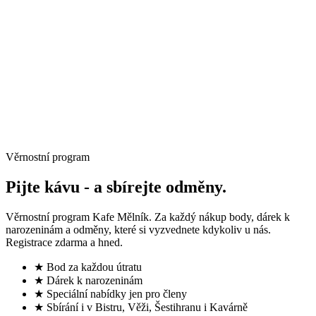
→
Věrnostní program
Pijte kávu -
a sbírejte odměny.
Věrnostní program Kafe Mělník. Za každý nákup body, dárek k
narozeninám a odměny, které si vyzvednete kdykoliv u nás.
Registrace zdarma a hned.
★ Bod za každou útratu
★ Dárek k narozeninám
★ Speciální nabídky jen pro členy
★ Sbírání i v Bistru, Věži, Šestihranu i Kavárně