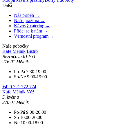
Koupit kávu z pražírny
Dorty a dobroty
Další
Náš příběh →
Naše pražírna →
Kávový catering →
Přidej se k nám →
Věrnostní program →
Naše pobočky
Kafe Mělník
Bistro
Bezručova 614/31
276 01 Mělník
Po-Pá 7:30-19:00
So-Ne 9:00-19:00
+420 721 772 774
Kafe Mělník
Věž
5. května
276 01 Mělník
Po-Pá 9:00-20:00
So 10:00-20:00
Ne 10:00-18:00