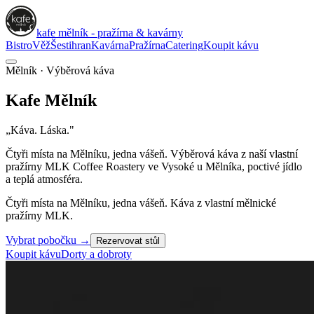
kafe mělník - pražírna & kavárny
Bistro
Věž
Šestihran
Kavárna
Pražírna
Catering
Koupit kávu
Mělník · Výběrová káva
Kafe
Mělník
„Káva. Láska."
Čtyři místa na Mělníku, jedna vášeň. Výběrová káva z naší vlastní
pražírny
MLK Coffee Roastery
ve Vysoké u Mělníka, poctivé jídlo
a teplá atmosféra.
Čtyři místa na Mělníku, jedna vášeň. Káva z vlastní mělnické
pražírny MLK.
Vybrat pobočku
→
Rezervovat stůl
Koupit kávu
Dorty a dobroty