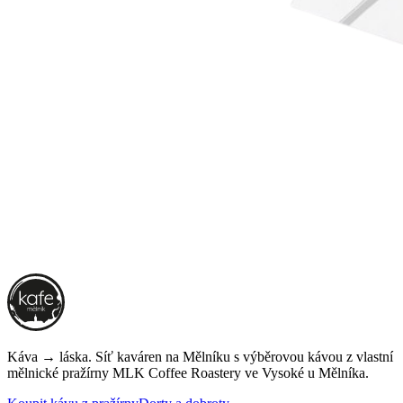
Káva → láska. Síť kaváren na Mělníku s výběrovou kávou z vlastní
mělnické pražírny
MLK Coffee Roastery
ve Vysoké u Mělníka.