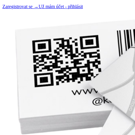
Zaregistrovat se →
Už mám účet - přihlásit