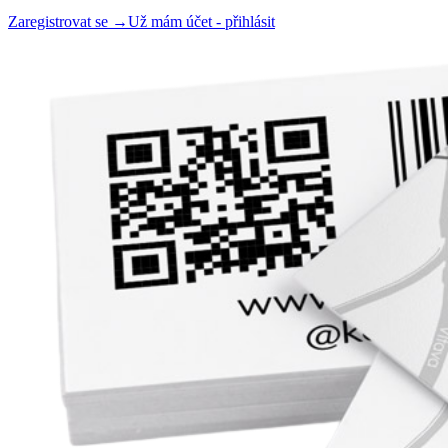
Zaregistrovat se →
Už mám účet - přihlásit