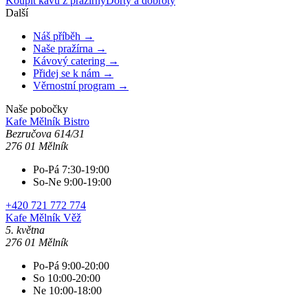
Koupit kávu z pražírny
Dorty a dobroty
Další
Náš příběh →
Naše pražírna →
Kávový catering →
Přidej se k nám →
Věrnostní program →
Naše pobočky
Kafe Mělník
Bistro
Bezručova 614/31
276 01 Mělník
Po-Pá 7:30-19:00
So-Ne 9:00-19:00
+420 721 772 774
Kafe Mělník
Věž
5. května
276 01 Mělník
Po-Pá 9:00-20:00
So 10:00-20:00
Ne 10:00-18:00