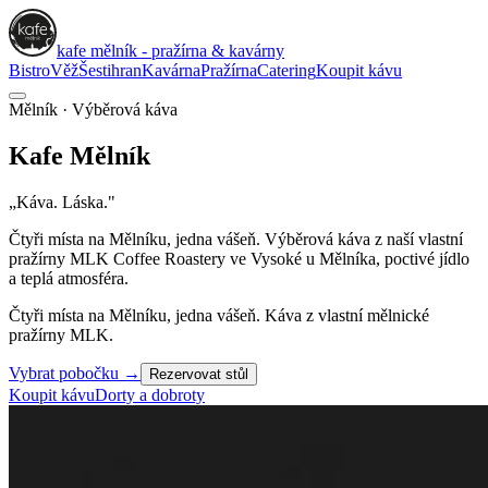
kafe mělník - pražírna & kavárny
Bistro
Věž
Šestihran
Kavárna
Pražírna
Catering
Koupit kávu
Mělník · Výběrová káva
Kafe
Mělník
„Káva. Láska."
Čtyři místa na Mělníku, jedna vášeň. Výběrová káva z naší vlastní
pražírny
MLK Coffee Roastery
ve Vysoké u Mělníka, poctivé jídlo
a teplá atmosféra.
Čtyři místa na Mělníku, jedna vášeň. Káva z vlastní mělnické
pražírny MLK.
Vybrat pobočku
→
Rezervovat stůl
Koupit kávu
Dorty a dobroty