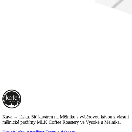
Káva → láska. Síť kaváren na Mělníku s výběrovou kávou z vlastní
mělnické pražírny
MLK Coffee Roastery
ve Vysoké u Mělníka.