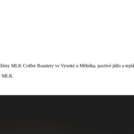
ažírny
MLK Coffee Roastery
ve Vysoké u Mělníka, poctivé jídlo a teplá
rny MLK.