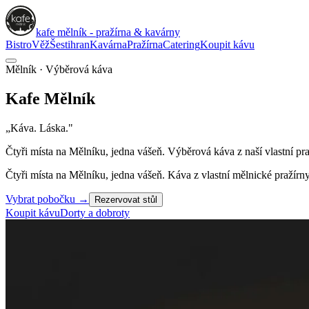
kafe mělník - pražírna & kavárny
Bistro
Věž
Šestihran
Kavárna
Pražírna
Catering
Koupit kávu
Mělník · Výběrová káva
Kafe
Mělník
„Káva. Láska."
Čtyři místa na Mělníku, jedna vášeň. Výběrová káva z naší vlastní pr
Čtyři místa na Mělníku, jedna vášeň. Káva z vlastní mělnické praží
Vybrat pobočku
→
Rezervovat stůl
Koupit kávu
Dorty a dobroty