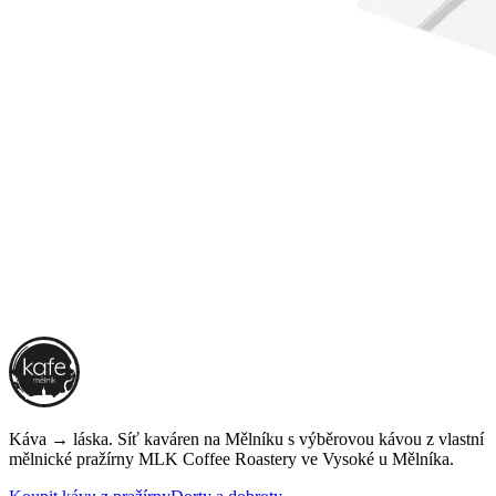
Káva → láska. Síť kaváren na Mělníku s výběrovou kávou z vlastní
mělnické pražírny
MLK Coffee Roastery
ve Vysoké u Mělníka.