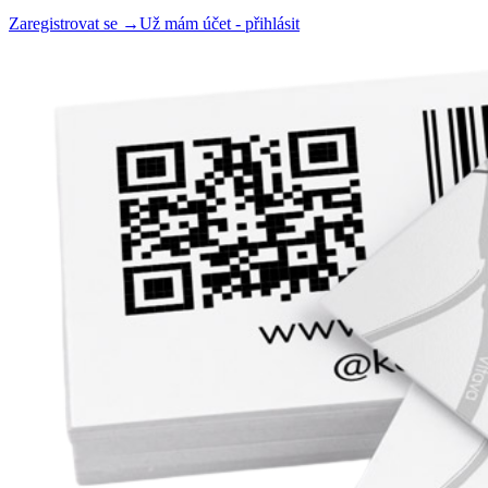
Zaregistrovat se →
Už mám účet - přihlásit