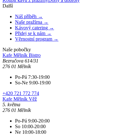
Koupit kávu z pražírny
Dorty a dobroty
Další
Náš příběh →
Naše pražírna →
Kávový catering →
Přidej se k nám →
Věrnostní program →
Naše pobočky
Kafe Mělník
Bistro
Bezručova 614/31
276 01 Mělník
Po-Pá 7:30-19:00
So-Ne 9:00-19:00
+420 721 772 774
Kafe Mělník
Věž
5. května
276 01 Mělník
Po-Pá 9:00-20:00
So 10:00-20:00
Ne 10:00-18:00