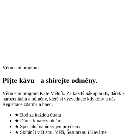
→
Věrnostní program
Pijte kávu -
a sbírejte odměny.
Věrnostní program Kafe Mělník. Za každý nákup body, dárek k
narozeninám a odměny, které si vyzvednete kdykoliv u nás.
Registrace zdarma a hned.
★ Bod za každou útratu
★ Dárek k narozeninám
★ Speciální nabídky jen pro členy
★ Sbírání i v Bistru, Věži, Šestihranu i Kavárně