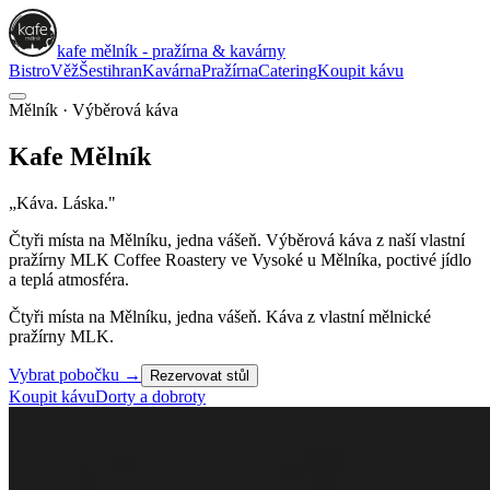
kafe mělník - pražírna & kavárny
Bistro
Věž
Šestihran
Kavárna
Pražírna
Catering
Koupit kávu
Mělník · Výběrová káva
Kafe
Mělník
„Káva. Láska."
Čtyři místa na Mělníku, jedna vášeň. Výběrová káva z naší vlastní
pražírny
MLK Coffee Roastery
ve Vysoké u Mělníka, poctivé jídlo
a teplá atmosféra.
Čtyři místa na Mělníku, jedna vášeň. Káva z vlastní mělnické
pražírny MLK.
Vybrat pobočku
→
Rezervovat stůl
Koupit kávu
Dorty a dobroty