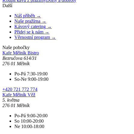
Koupit kávu z pražírny
Dorty a dobroty
Další
Náš příběh →
Naše pražírna →
Kávový catering →
Přidej se k nám →
Věrnostní program →
Naše pobočky
Kafe Mělník
Bistro
Bezručova 614/31
276 01 Mělník
Po-Pá 7:30-19:00
So-Ne 9:00-19:00
+420 721 772 774
Kafe Mělník
Věž
5. května
276 01 Mělník
Po-Pá 9:00-20:00
So 10:00-20:00
Ne 10:00-18:00