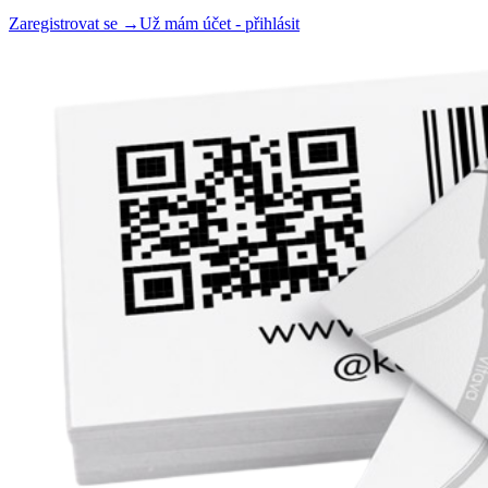
Zaregistrovat se →
Už mám účet - přihlásit