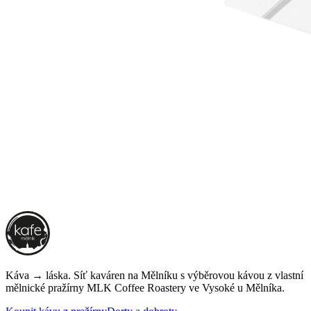
Káva → láska. Síť kaváren na Mělníku s výběrovou kávou z vlastní
mělnické pražírny
MLK Coffee Roastery
ve Vysoké u Mělníka.