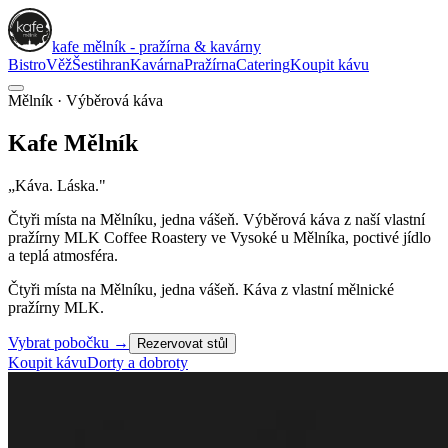
kafe mělník - pražírna & kavárny
Bistro
Věž
Šestihran
Kavárna
Pražírna
Catering
Koupit kávu
Mělník · Výběrová káva
Kafe
Mělník
„Káva. Láska."
Čtyři místa na Mělníku, jedna vášeň. Výběrová káva z naší vlastní
pražírny
MLK Coffee Roastery
ve Vysoké u Mělníka, poctivé jídlo
a teplá atmosféra.
Čtyři místa na Mělníku, jedna vášeň. Káva z vlastní mělnické
pražírny MLK.
Vybrat pobočku
→
Rezervovat stůl
Koupit kávu
Dorty a dobroty