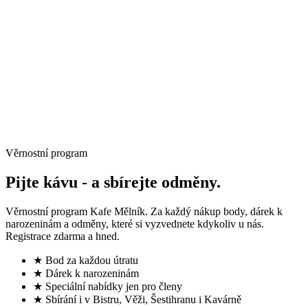
→
Věrnostní program
Pijte kávu -
a sbírejte odměny.
Věrnostní program Kafe Mělník. Za každý nákup body, dárek k
narozeninám a odměny, které si vyzvednete kdykoliv u nás.
Registrace zdarma a hned.
★ Bod za každou útratu
★ Dárek k narozeninám
★ Speciální nabídky jen pro členy
★ Sbírání i v Bistru, Věži, Šestihranu i Kavárně