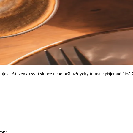
jete. Ať venku svítí slunce nebo prší, vždycky tu máte příjemné útočišt
oty.