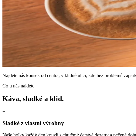
Najdete nás kousek od centra, v klidné ulici, kde bez problémů zaparku
Co u nás najdete
Káva, sladké a klid.
+
Sladké z vlastní výrobny
Naše holky každý den kouzlí s chutěmi: čerstvé dezerty a pečené dobr