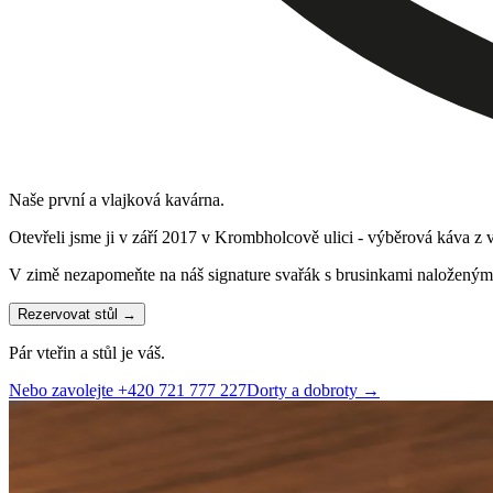
Naše první a vlajková kavárna.
Otevřeli jsme ji v září 2017 v Krombholcově ulici - výběrová káva z vl
V zimě nezapomeňte na náš signature svařák s brusinkami naloženými
Rezervovat stůl →
Pár vteřin a stůl je váš.
Nebo zavolejte
+420 721 777 227
Dorty a dobroty →