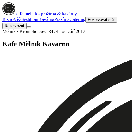
kafe mělník - pražírna & kavárny
Bistro
Věž
Šestihran
Kavárna
Pražírna
Catering
Rezervovat stůl
Rezervovat
Mělník · Krombholcova 3474 · od září 2017
Kafe Mělník Kavárna